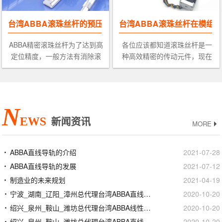
台湾ABBA滚珠丝杆的预压与效果
台湾ABBA滚珠丝杆在模组
ABBA精密滚珠丝杆为了达到高
各位应该都知道滚珠丝杆是一
定位精度，一般方法有消除滚
种高效精密的传动元件，现在
珠丝杆的间隙到零，另一个方
很多的工业、自动化产业都可
法即为提高刚性以减低承受轴
以看到它的身影，几乎可以说
向负荷时的弹性变形量，此两
滚珠丝杆的使用已经随处可见
种方法均可由对滚珠丝杆施加
了。因为他具备高刚性、无间
N
预压来达
隙、同
EWS
新闻资讯
MORE
ABBA直线导轨的介绍
2021-07-28
ABBA直线导轨的发展
2021-07-12
制造业的未来规划
2021-04-19
宁波_湖南_辽阳_漳州总代理台湾ABBA直线导轨滑块
2020-10-20
绍兴_泉州_鞍山_潍坊总代理台湾ABBA线性滑轨滑块
2020-10-20
绍兴_泉州_鞍山_潍坊总代理台湾ABBA直线导轨滑块
2020-10-20