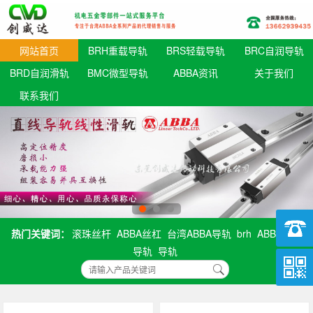
网站首页
BRH重载导轨
BRS轻载导轨
BRC自润导轨
BRD自润滑轨
BMC微型导轨
ABBA资讯
关于我们
联系我们
热门关键词：
滚珠丝杆
ABBA丝杠
台湾ABBA导轨
brh
ABBA直线
导轨
导轨