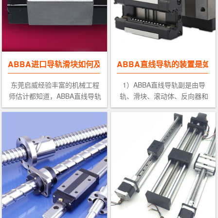
ABBA进口导轨滑块如何及时检查和判断
ABBA直线导轨的装置是如
东莞启威经验丰富的机械工程
1）ABBA直线导轨副是由导
师估计都知道，ABBA直线导轨
轨、滑块、滚动体、反向器和
在各大器械中是尤其关键的一
坚持器等组成，能以导轨和滑
部分。尤其电机，设备缺少电
块的钢球滚动来代替直接滑动
机则无法运行，但是在我们的
接触，并且滚动体能借助反向
设备运行当中有很多的原因造
器在滑块和滚道内实现循环，
成我们导
其具有动静