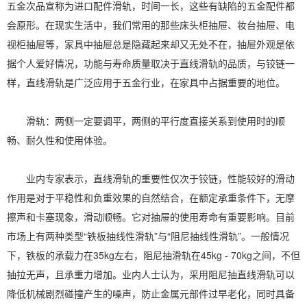
五金次品宣称为进口配件滑轨，时间一长，这些有缺陷的五金配件都
会原形。在现实生活中，我们常用的那些床头柜抽屉、妆台抽屉、电
视柜抽屉等，家具中抽屉总是隐藏起来却又无处不在，抽屉外观是依
据个人爱好情况，功能与寿命质量取决于直线滑轨的品质，与铰链一
样，直线滑轨是广泛应用于五金行业，在家具中占据重要的地位。
滑轨：两侧一定要调平，两侧的平行度直接关系到使用时的顺
畅、耐久性和使用体验。
业内专家表示，直线滑轨的重要性仅次于铰链，性能较好的滑动
作用是对于平稳性和负重效果的自然结合，在额定承重条件下，无摩
擦声和卡塞现象，滑动顺畅。它对抽屉的使用寿命有重要影响。目前
市场上有两种类型“铁板抽线性滑轨”与“阻尼抽线性滑轨”。一般情况
下，铁板的承载力在35kg左右，阻尼抽滑轨在45kg - 70kg之间，不但
抽拉无声，且承重力增加。业内人士认为，采用阻尼抽直线滑轨可以
降低机械剧烈碰撞产生的噪声，防止金属元部件过早老化，同时具备