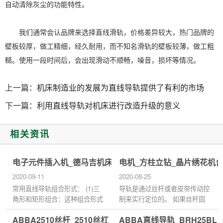
自动清除灰尘的功能特性。
我们通常会认品牌来选择直线滑轨，价格差异较大，热门品牌的
壁板较厚，做工精细，经久耐用，而不知名滑轨的壁板较薄，做工粗
糙。使用一段时间后，会出现滑动不顺畅，噪音，损坏等情况。
上一篇：
机床制造业的发展为直线导轨提供了有利的市场
下一篇：
利用直线导轨对机床进行改造升级的意义
相关资讯
电子元件插入机_德马吉机床_转印机台湾ABBA直线导轨滑
电机_方柱立钻_晶片绣花机台
2020-09-11
2020-08-25
常用直线导轨组合形式： (1)三
导轨是通过丝杆或者皮带传动控
角形和矩形组合：这种组合形式
制来实行定位的。 如果丝杆固
以三角直线导轨为导向面，导向
定端会装有马达，控制马达的转
ABBA2510丝杆_2510丝杠_2510滚珠丝杆_2510滚珠丝杠
ABBA直线导轨_BRH25BL
精度较高，而平导轨的工艺性
速或者马达旋转的方向，可以定