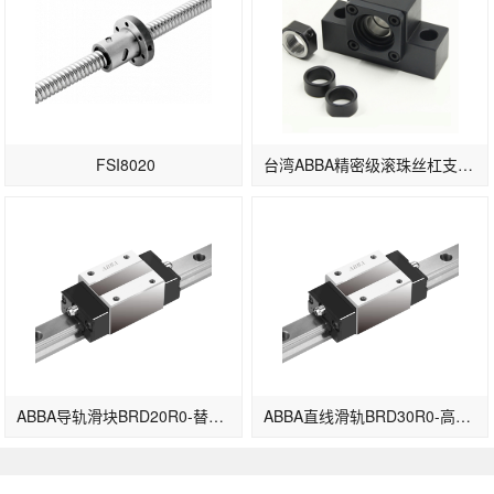
FSI8020
台湾ABBA精密级滚珠丝杠支撑座EK系列EK15
ABBA导轨滑块BRD20R0-替换原BRH20B
ABBA直线滑轨BRD30R0-高组装型