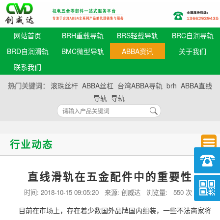
网站首页
BRH重载导轨
BRS轻载导轨
BRC自润导轨
BRD自润滑轨
BMC微型导轨
ABBA资讯
关于我们
联系我们
热门关键词：
滚珠丝杆
ABBA丝杠
台湾ABBA导轨
brh
ABBA直线
导轨
导轨
行业动态
直线滑轨在五金配件中的重要性
时间:
2018-10-15 09:05:20
来源: 创威达 浏览量:
550 次
目前在市场上，存在着少数国外品牌国内组装，一些不法商家将