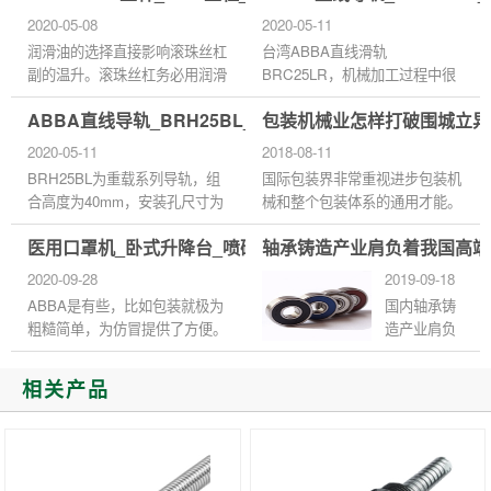
好，因此应用广。 这种组合
位到自己想要的位置上面。...
2020-05-08
2020-05-11
有...
润滑油的选择直接影响滚珠丝杠
台湾ABBA直线滑轨
副的温升。滚珠丝杠务必用润滑
BRC25LR，机械加工过程中很
油或润滑脂润滑。一般情况下，
重要的一个部件，因此，在质量
ABBA直线导轨_BRH25BL_BRC15U0_代理商正品官网
包装机械业怎样打破围城立异
ABBA滚珠丝杆副推荐使用轴承
上需要检测过关，否则就会影响
油和锂皂润滑脂。机油粘度的
到元件加工效果。下面，我们可
2020-05-11
2018-08-11
选...
以从直线导轨的...
BRH25BL为重载系列导轨，组
国际包装界非常重视进步包装机
合高度为40mm，安装孔尺寸为
械和整个包装体系的通用才能。
35*50，在灰尘比较大的行业
所以包装机械零部件出产专业化
医用口罩机_卧式升降台_喷码机台湾ABBA线性滑轨滑块
轴承铸造产业肩负着我国高端
中，增加防尘装置，甚至可以考
是ABBA直线导轨发展的必然趋
虑采用直销导轨的保护罩。 台
势。我国当前包机业“小而全”...
2020-09-28
2019-09-18
湾ABBA直线滑...
ABBA是有些，比如包装就极为
国内轴承铸
粗糙简单，为仿冒提供了方便。
造产业肩负
这里提供几个简单的辨别方法，
着我国高端
也不绝对，仅供参考： 1---滑轨
装备国产化
相关产品
早期（至少09年以前）滑轨的
的重要使
上...
命，在“十二
五”规划的指
导下，我国
的轴承铸造