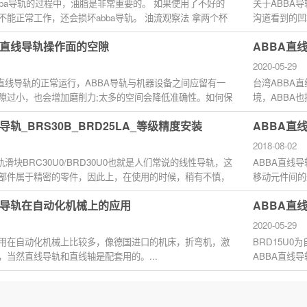
bba导轨的过程中，油脂是非常重要的。 如果使用了不好的
关于ABBA
不能正常工作，还会损坏abba导轨。 油流观察法 拿两个杯
沟道看到的凹
..
和轰动中AB..
A直线导轨操作面的空隙
ABBA直线
2020-05-29
A直线导轨的正常运行，ABBA导轨与机器设备之间应留有一
台湾ABBA
隙过小，也会增加磨削力;太多的空间会降低准确性。如何保
境，ABBA
轨的...
勿使用在高于摄
导轨_BRS30B_BRD25LA_等级精度安装
ABBA直
2018-08-02
轨滑块BRC30U0/BRD30U0也就是人们常说的线性导轨，这
ABBA直线
部件属于精密的零件，因此上，在使用的时候，稍有不慎，
移动元件间的
损坏，...
削或是重力切.
线导轨在自动化机械上的应用
ABBA直线
2020-05-29
用在自动化机械上比较多，像德国进口的机床，折弯机，激
BRD15U0
，当然直线导轨和直线轴是配套用的。...
ABBA直线
迹的准确水平。