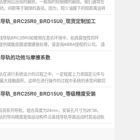
导轨使用后出现的磨损，一般指的较细微的磨损。我们通常在
坑，间距等于钢球的直径。因为，短少油膜下的短距离运转
.
导轨_BRC25R0_BRD15U0_现货定制加工
直线导轨BRC25R0如使用在恶劣环境中，如具腐蚀性的环
也提供磷酸皮膜或镀硬铬处理，请咨询ABBA授权的公司。 请
氏80度的环境...
线导轨的功效与摩擦系数
导轨在进行系统设计的过程之中，一定程度上力求固定元件与
最大接触面积，这样在进行操作的过程中系统的承受间歇切
..
导轨_BRC25R0_BRD15U0_等级精度安装
为自润系列导轨，组合高度为24mm，安装孔尺寸为26*26，
导轨的导向精度是指运动构件沿直线导轨导面运动时其运动轨
影响导向...