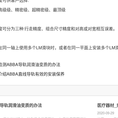
度可供客户选择:
高级级、精密级、超精密级、最顶级
度可分为三种:行走精度、组合尺寸精度和对高或对宽相互误差。
在同一轴上使用多个LM滑块时，或者在同一平面上安装多个LM
检测ABBA导轨润滑油变质的办法
介绍ABBA直线导轨有效的安装保养
A导轨润滑油变质的办法
医疗器材_
2020-09-29