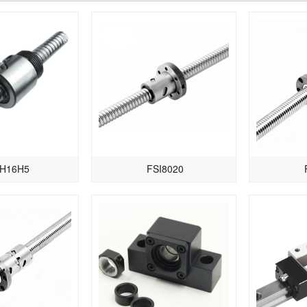
H16H5
FSI8020