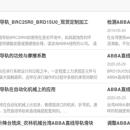
导轨_BRC25R0_BRD15U0_现货定制加工
检测ABB
2019-05-24
直线导轨BRC25R0如使用在恶劣环境中，如具腐蚀性的环
在台湾使用a
也提供磷酸皮膜或镀硬铬处理，请咨询ABBA授权的公司。 请
润滑脂，不仅
氏80度的环境...
子,其中一个需.
线导轨的功效与摩擦系数
ABBA直线
2020-05-29
导轨在进行系统设计的过程之中，一定程度上力求固定元件与
BRD15U0
最大接触面积，这样在进行操作的过程中系统的承受间歇切
ABBA直线
.
迹的准确水平。
线导轨在自动化机械上的应用
ABBA直线
2020-05-23
用在自动化机械上比较多，像德国进口的机床，折弯机，激
台湾ABBA滑
，当然直线导轨和直线轴是配套用的。...
样的机械使用
就会造成零件的
升降台铣床_农林机械台湾ABBA直线导轨滑块
调整ABB