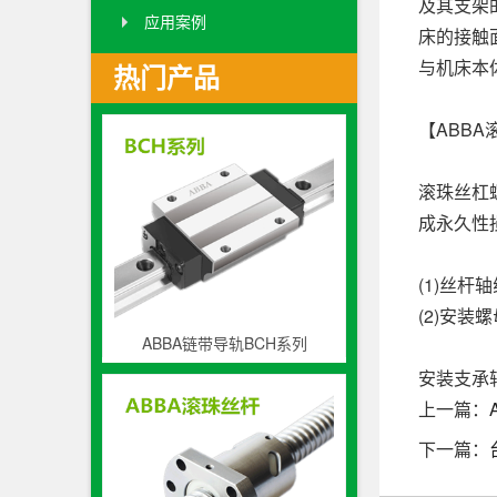
及其支架
应用案例
床的接触
与机床本
热门产品
【ABB
滚珠丝杠
成永久性
(1)丝
(2)安
ABBA链带导轨BCH系列
安装支承
上一篇：
下一篇：