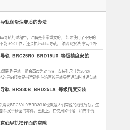
A导轨润滑油变质的办法
bba导轨的过程中，油脂是非常重要的。 如果使用了不好的
不能正常工作，还会损坏abba导轨。 油流观察法 拿两个杯
..
导轨_BRC25R0_BRD15U0_等级精度安装
为自润系列导轨，组合高度为24mm，安装孔尺寸为26*26，
导轨的导向精度是指运动构件沿直线导轨导面运动时其运动轨
影响导向...
导轨_BRS30B_BRD25LA_等级精度安装
轨滑块BRC30U0/BRD30U0也就是人们常说的线性导轨，这
部件属于精密的零件，因此上，在使用的时候，稍有不慎，
损坏，...
A直线导轨操作面的空隙