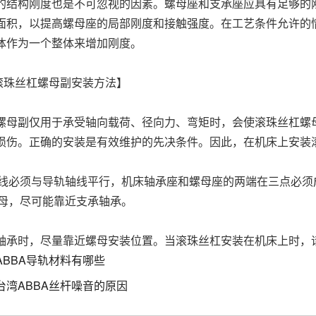
的结构刚度也是不可忽视的因素。螺母座和支承座应具有足够的
面积，以提高螺母座的局部刚度和接触强度。在工艺条件允许的
体作为一个整体来增加刚度。
A滚珠丝杠螺母副安装方法】
螺母副仅用于承受轴向载荷、径向力、弯矩时，会使滚珠丝杠螺
损伤。正确的安装是有效维护的先决条件。因此，在机床上安装
杆轴线必须与导轨轴线平行，机床轴承座和螺母座的两端在三点必须
装螺母，尽可能靠近支承轴承。
轴承时，尽量靠近螺母安装位置。当滚珠丝杠安装在机床上时，
ABBA导轨材料有哪些
台湾ABBA丝杆噪音的原因