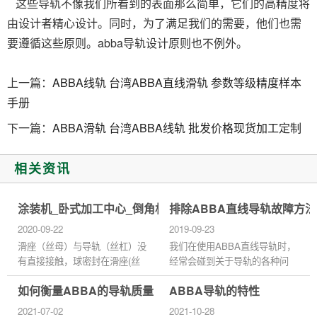
这些导轨不像我们所看到的表面那么简单，它们的高精度将
由设计者精心设计。同时，为了满足我们的需要，他们也需
要遵循这些原则。abba导轨设计原则也不例外。
上一篇：
ABBA线轨 台湾ABBA直线滑轨 参数等级精度样本
手册
下一篇：
ABBA滑轨 台湾ABBA线轨 批发价格现货加工定制
相关资讯
涂装机_卧式加工中心_倒角机台湾ABBA滚珠丝杆
排除ABBA直线导轨故障方法
2020-09-22
2019-09-23
滑座（丝母）与导轨（丝杠）没
我们在使用ABBA直线导轨时，
有直接接触，球密封在滑座(丝
经常会碰到关于导轨的各种问
母)与导轨(丝杠)之间的沟槽中。
题，导致出现了问题，我们该如
如何衡量ABBA的导轨质量
ABBA导轨的特性
丝杆和导轨的工作时,球滚动滑
何是好，学会简单的排除导轨故
动阀座之间的槽(丝母)和导轨...
障问题，那么接下来的事我们就
2021-07-02
2021-10-28