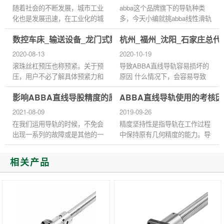
可...
随着社会的不断发展，城市工业
abba这个品牌旗下的导轨种类
化也是发展迅速，在工业化的城
多，今天小编就挑abba线性滑轨
市里面少不了的当然是机械行业
给大家介绍一下！ 线性滑轨也
数控车床_输送设备_龙门式数控钻床台湾ABBA丝杆螺母
杭州_福州_沈阳_石家庄总代
了，在机械行业中那些高精密的
可称直线导轨，在大陆大多人喜
工作，大多数也是由精度比...
欢说直线导轨这个称呼！abba主
2020-08-13
2020-10-19
要用...
滚珠丝杠预压也称预紧。关于预
导致ABBA直线导轨容易损坏的
压，用户不必了解具体预紧力和
原因 什么情况下，会容易导致
预紧方式，只需按照厂家样本选
ABBA直线导轨损坏呢？下面，
影响ABBA直线导股精度的原因
ABBA直线导轨使用的考核
择预压等级即可。等越高螺母与
就由小编告诉大家容易导致
螺杆配合越紧，等级越低越...
ABBA直线导轨损坏原因有以下
2021-08-09
2019-09-26
两点： 一、...
在我们运用导轨的时候，不免会
精度坚持性是指导轨在工作过程
出现一系列的故障或是其他的一
中保持原有几何精度的能力。导
些问题，所有导轨都是。创威达
轨的精度坚持性主要取决于导轨
今天为了满足广大用户提出的一
的耐磨性极其尺寸稳定性。耐磨
相关产品
系列的问题，那么就满足大...
性与导轨副的受力、加工精...