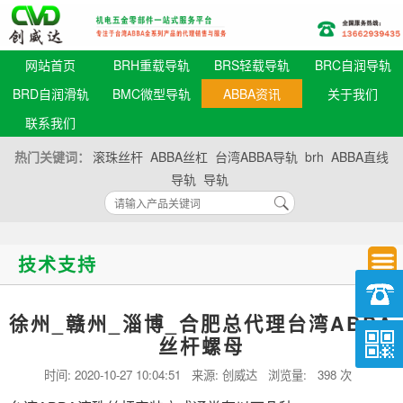
网站首页
BRH重载导轨
BRS轻载导轨
BRC自润导轨
BRD自润滑轨
BMC微型导轨
ABBA资讯
关于我们
联系我们
热门关键词：
滚珠丝杆
ABBA丝杠
台湾ABBA导轨
brh
ABBA直线
导轨
导轨
技术支持
徐州_赣州_淄博_合肥总代理台湾ABBA
丝杆螺母
时间:
2020-10-27 10:04:51
来源: 创威达 浏览量:
398 次