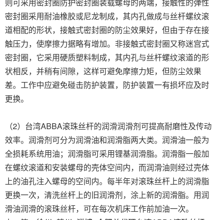
则可采用密封圈防护密封圈装载螺母的两端，接触性的弹性
密封圈采用耐油橡胶或尼龙制成，其内孔做成与丝杆螺纹滚
道相配的形状，接触式密封圈的防尘效果好，但由于存在接
触压力，使摩擦力据略有增加。非接触式密封圈又称迷宫式
密封圈，它采用硬质塑料制成，其内孔与丝杆螺纹滚道的形
状相反，并稍有间隙，这样可避免摩擦力矩，但防尘效果
差。工作中应避免碰击防护装置，防护装置一有损坏应及时
更换。
（2）台湾ABBA滚珠丝杆的润滑润滑剂可提高耐磨性及传动
效率。润滑剂可分为润滑油和润滑脂两大类。润滑油一般为
全损耗系统用油；润滑脂可采用锂基润滑脂。润滑脂一般加
在螺纹滚道和安装螺母的壳体空间内，而润滑油则经过壳体
上的油孔注入螺母的空间内。每半年对滚珠丝杆上的润滑脂
更换一次，清洗丝杆上的旧润滑剂，涂上新的润滑脂。用润
滑油润滑的滚珠丝杆，可在每次机床工作前加油一次。