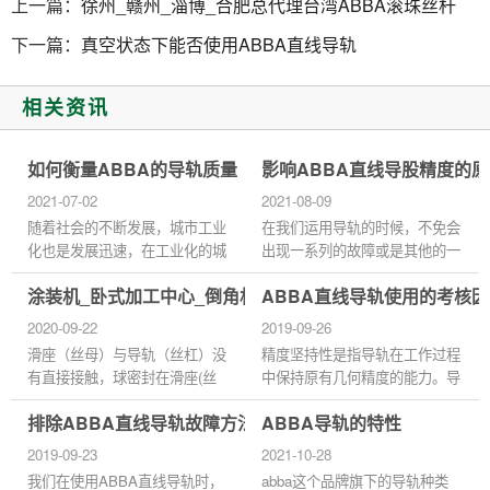
上一篇：
徐州_赣州_淄博_合肥总代理台湾ABBA滚珠丝杆
下一篇：
真空状态下能否使用ABBA直线导轨
相关资讯
如何衡量ABBA的导轨质量
影响ABBA直线导股精度的
2021-07-02
2021-08-09
随着社会的不断发展，城市工业
在我们运用导轨的时候，不免会
化也是发展迅速，在工业化的城
出现一系列的故障或是其他的一
市里面少不了的当然是机械行业
些问题，所有导轨都是。创威达
涂装机_卧式加工中心_倒角机台湾ABBA滚珠丝杆
ABBA直线导轨使用的考核
了，在机械行业中那些高精密的
今天为了满足广大用户提出的一
工作，大多数也是由精度比...
系列的问题，那么就满足大...
2020-09-22
2019-09-26
滑座（丝母）与导轨（丝杠）没
精度坚持性是指导轨在工作过程
有直接接触，球密封在滑座(丝
中保持原有几何精度的能力。导
母)与导轨(丝杠)之间的沟槽中。
轨的精度坚持性主要取决于导轨
排除ABBA直线导轨故障方法
ABBA导轨的特性
丝杆和导轨的工作时,球滚动滑
的耐磨性极其尺寸稳定性。耐磨
动阀座之间的槽(丝母)和导轨...
性与导轨副的受力、加工精...
2019-09-23
2021-10-28
我们在使用ABBA直线导轨时，
abba这个品牌旗下的导轨种类