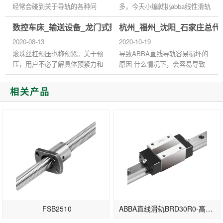
经常会碰到关于导轨的各种问
多，今天小编就挑abba线性滑轨
题，导致出现了问题，我们该如
给大家介绍一下！ 线性滑轨也
数控车床_输送设备_龙门式数控钻床台湾ABBA丝杆螺母
杭州_福州_沈阳_石家庄总代
何是好，学会简单的排除导轨故
可称直线导轨，在大陆大多人喜
障问题，那么接下来的事我们就
欢说直线导轨这个称呼！abba主
2020-08-13
2020-10-19
可...
要用...
滚珠丝杠预压也称预紧。关于预
导致ABBA直线导轨容易损坏的
压，用户不必了解具体预紧力和
原因 什么情况下，会容易导致
预紧方式，只需按照厂家样本选
ABBA直线导轨损坏呢？下面，
择预压等级即可。等越高螺母与
就由小编告诉大家容易导致
相关产品
螺杆配合越紧，等级越低越...
ABBA直线导轨损坏原因有以下
两点： 一、...
FSB2510
ABBA直线滑轨BRD30R0-高组装型