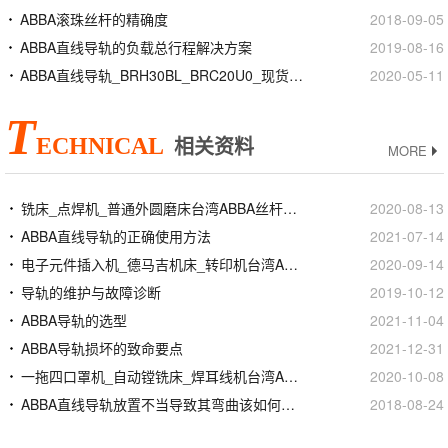
ABBA滚珠丝杆的精确度
2018-09-05
ABBA直线导轨的负载总行程解决方案
2019-08-16
ABBA直线导轨_BRH30BL_BRC20U0_现货定制加工
2020-05-11
T
ECHNICAL
相关资料
MORE
铣床_点焊机_普通外圆磨床台湾ABBA丝杆螺母
2020-08-13
ABBA直线导轨的正确使用方法
2021-07-14
电子元件插入机_德马吉机床_转印机台湾ABBA丝杆螺母
2020-09-14
导轨的维护与故障诊断
2019-10-12
ABBA导轨的选型
2021-11-04
ABBA导轨损坏的致命要点
2021-12-31
一拖四口罩机_自动镗铣床_焊耳线机台湾ABBA线性滑轨滑块
2020-10-08
ABBA直线导轨放置不当导致其弯曲该如何处置
2018-08-24