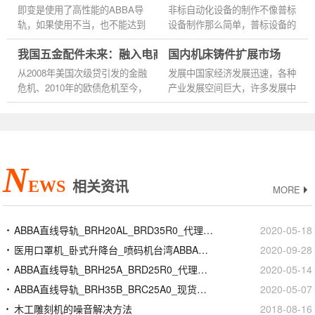
例如五金工具、五金零部件、...
件。...
即变是使用了高性能的ABBA导
非标自动化设备的制作不像普标
轨，如果使用不当，也不能达到
设备制作那么简单，普标设备的
预期的性能效果，而且容易使导
制作生产根据具体的规定按流程
我国五金配件未来：融入电商元素整合与升级
国内机床铸件扩展市场
轨损坏。 不过，在某种特殊的
制作就可完成。而非标设备需要
操作条件下，导轨可以获得较
根据根据具体的使用场所，...
从2008年美国次级贷引发的金融
发展中国家经济发展迅速，各种
长...
危机、2010年的欧债危机至今，
产业发展空间巨大，许多发展中
市场已经经历了约5年的低迷，
国家都制订了支持汽车工业发展
特别是2012年以来，欧债危机反
的战略计划，其市场潜力巨
复恶化，全球经济增长明显放
大。...
缓；...
N
EWS
相关资讯
MORE
ABBA直线导轨_BRH20AL_BRD35R0_代理商正品官网
2020-05-18
医用口罩机_卧式升降台_喷码机台湾ABBA滚珠丝杆
2020-09-28
ABBA直线导轨_BRH25A_BRD25R0_代理商正品官网
2020-05-14
ABBA直线导轨_BRH35B_BRC25A0_现货定制加工
2020-05-07
木工雕刻机的噪音解决方法
2018-08-16