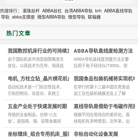
热搜排行：
滚珠丝杆
ABBA丝杠
台湾ABBA导轨
brh
ABBA直线导轨
导轨
abba支撑座
微型ABBA导轨
微型导轨
联轴器
热门文章
我国数控机床行业的可持续发展方针
ABBA导轨直线度检测方法
由于国际机床市场营销策略发生
ABBA导轨直线度测量方法主要
变化，以高技术为先导、用高技
应用于电子经纬仪(T3000)、测
术装配的低价格中档机床产品迅
距仪(DI2002)、电子水准仪
电机_方柱立钻_晶片绣花机台湾ABBA直线导轨滑块
我国食品包装机械将实现机电
速占领中国机床市场，对中国国
(NA3003)等一些高精度电子仪
内机床企业提出严峻挑战。...
器的方法,以下是四种常用的方
自动化技术是一门综合性技术，
在举行的第十三届中国东莞食品
法。 1.用水平仪测...
它和控制论、信息论、系统工
加工及包装机械展览会上了解
程、计算机技术、电子学、液压
到，我国于上世纪80年代第一个
五金产业处于快速发展时期
直线导轨是借助于电磁作用原
气压技术、自动控制等都有着十
进口高潮引进的食品加工及包装
分密切的关系，而其中又以控...
设备大多己进入更新换代期，...
传统的五金制品，也称“小五
根据不同应用场合的差异化，直
金”。是指铁、钢、铝等金属经
线电机有多种类型。近年来，出
过锻造、压延、切割、等等物理
现一种由直线电机和铝合金滚柱
坐标镗床_组合专用机床_服装钉珠机台湾ABBA线性滑轨滑
非标自动化设备发展
加工制造而成的各种金属器件。
导轨组成的高速直线驱动元部